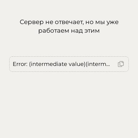
Сервер не отвечает, но мы уже
работаем над этим
Error: (intermediate value)(intermediate value)(intermediate value).replaceAll is not a function