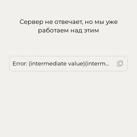
Сервер не отвечает, но мы уже
работаем над этим
Error: (intermediate value)(intermediate value)(intermediate value).replaceAll is not a function