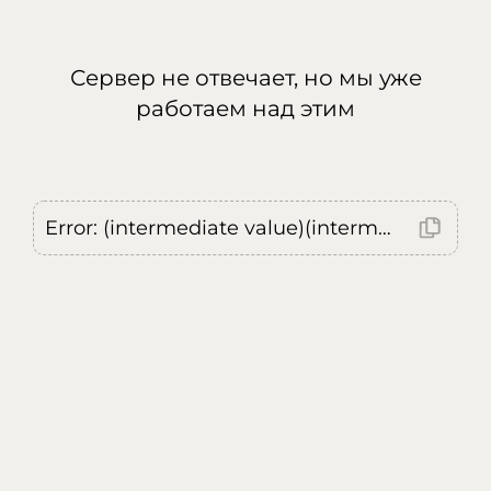
Сервер не отвечает, но мы уже
работаем над этим
Error: (intermediate value)(intermediate value)(intermediate value).replaceAll is not a function